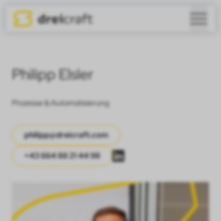
Philipp Elsler
Prozesse & Automatisierung
philipp@dreicraft.com
+43 664 88 21 44 98