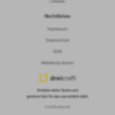
LinkedIn
von
Privacy
policies.google.com/privacy
Policy
Rechtliches
Impressum
Datenschutz
AGB
Website by dryven
Entlaste deine Teams und
gewinne Zeit für das, was wirklich zählt.
© 2026 dreicraft